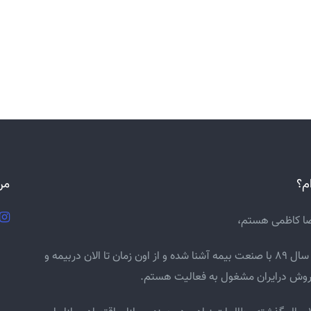
م؟
من
ا کاظمی هستم،
اولین بار سال 89 با صنعت بیمه آشنا شده و از اون زمان تا الان دربیمه و
وش درایران مشغول به فعالیت هستم.