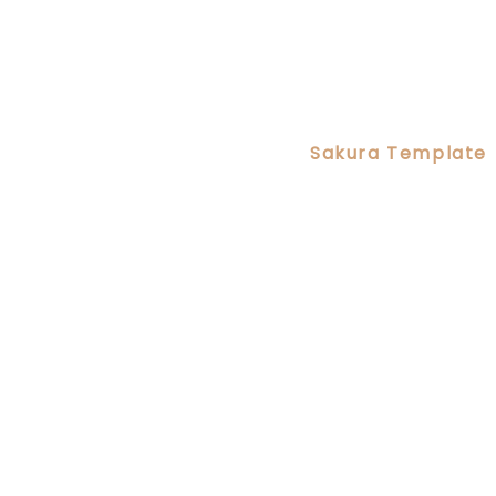
Sakura Template
 platform
of culture
Visit website